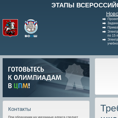
ЭТАПЫ ВСЕРОССИЙ
Ново
Проект
Задани
Приказ
Электр
по 15 
Электр
учебно
Тре
Контакты
При обращении на указанные адреса следует