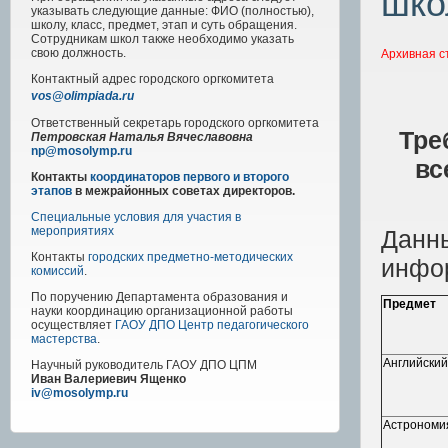
шко
указывать следующие данные: ФИО (полностью),
школу, класс, предмет, этап и суть обращения.
Сотрудникам школ также необходимо указать
свою должность.
Архивная с
Контактный адрес
городского
оргкомитета
vos@olimpiada.ru
Ответственный секретарь городского оргкомитета
Тре
Петровская Наталья Вячеславовна
np@mosolymp.ru
вс
Контакты
координаторов первого и второго
этапов
в межрайонных советах директоров.
Специальные условия для участия в
мероприятиях
Данны
Контакты
городских предметно-методических
инфо
комиссий
.
По поручению Департамента образования и
Предмет
науки координацию организационной работы
осуществляет
ГАОУ ДПО Центр педагогического
мастерства
.
Английский
Научный руководитель
ГАОУ ДПО ЦПМ
Иван Валериевич Ященко
iv@mosolymp.ru
Астрономи