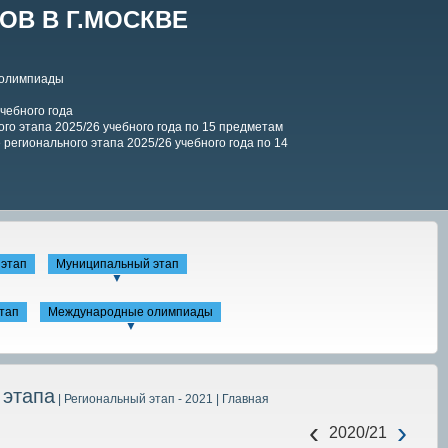
В В Г.МОСКВЕ
 олимпиады
чебного года
го этапа 2025/26 учебного года по 15 предметам
регионального этапа 2025/26 учебного года по 14
этап
Муниципальный этап
▼
тап
Международные олимпиады
▼
 этапа
| Региональный этап - 2021
| Главная
‹
›
2020/21