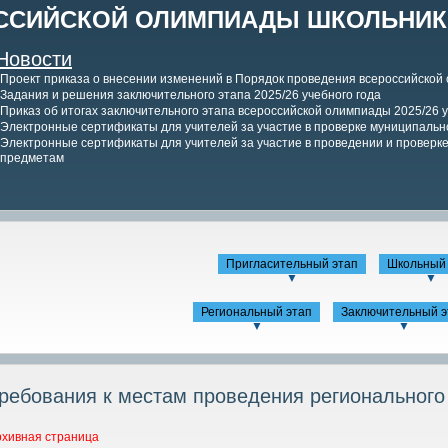
ССИЙСКОЙ ОЛИМПИАДЫ ШКОЛЬНИКО
Новости
Проект приказа о внесении изменений в Порядок проведения всероссийской
Задания и решения заключительного этапа 2025/26 учебного года
Приказ об итогах заключительного этапа всероссийской олимпиады 2025/26 у
Электронные сертификаты для учителей за участие в проверке муниципально
Электронные сертификаты для учителей за участие в проведении и проверке 
предметам
Пригласительный этап
Школьный 
▼
▼
Региональный этап
Заключительный э
▼
▼
ребования к местам проведения регионального
рхивная страница