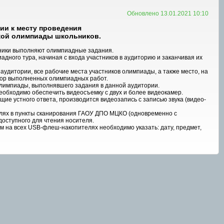
Обновлено 13.01.2021 10:10
ии к месту проведения
ской олимпиады школьников
.
тники выполняют олимпиадные задания.
дного тура, начиная с входа участников в аудиторию и заканчивая их
удитории, все рабочие места участников олимпиады, а также место, на
бор выполненных олимпиадных работ.
олимпиады, выполнявшего задания в данной аудитории.
необходимо обеспечить видеосъемку с двух и более видеокамер.
ие устного ответа, производится видеозапись с записью звука (видео-
ях в пункты сканирования ГАОУ ДПО МЦКО (одновременно с
оступного для чтения носителя.
м на всех USB-флеш-накопителях необходимо указать: дату, предмет,