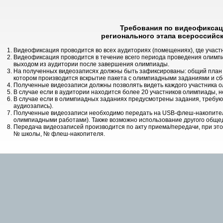
Требования по видеофиксац
регионального этапа всероссий
Видеофиксация проводится во всех аудиториях (помещениях), где учас
Видеофиксация проводится в течение всего периода проведения олимпиа
выходом из аудитории после завершения олимпиады.
На полученных видеозаписях должны быть зафиксированы: общий план а
котором производится вскрытие пакета с олимпиадными заданиями и с
Полученные видеозаписи должны позволять видеть каждого участника 
В случае если в аудитории находится более 20 участников олимпиады, 
В случае если в олимпиадных заданиях предусмотрены задания, требующ
аудиозапись).
Полученные видеозаписи необходимо передать на USB-флеш-накопител
олимпиадными работами). Также возможно использование другого общед
Передача видеозаписей производится по акту приема/передачи, при это
№ школы, № флеш-накопителя.