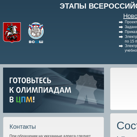
ЭТАПЫ ВСЕРОССИЙ
Ново
Проект
Задани
Приказ
Электр
по 15 
Электр
учебно
Сос
Контакты
При обращении на указанные адреса следует