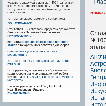
| Гла
указывать следующие данные: ФИО (полностью),
школу, класс, предмет, этап и суть обращения.
Сотрудникам школ также необходимо указать
свою должность.
Архивная с
Контактный адрес
городского
оргкомитета
vos@olimpiada.ru
Ответственный секретарь городского оргкомитета
Согл
Петровская Наталья Вячеславовна
np@mosolymp.ru
№1033
Контакты
координаторов первого и второго
этапа
этапов
в межрайонных советах директоров.
Специальные условия для участия в
мероприятиях
Англи
Контакты
городских предметно-методических
Астр
комиссий
.
Биол
По поручению Департамента образования и
науки координацию организационной работы
Геог
осуществляет
ГАОУ ДПО Центр педагогического
мастерства
.
Инфо
Научный руководитель
ГАОУ ДПО ЦПМ
Искус
Иван Валериевич Ященко
iv@mosolymp.ru
Испан
Исто