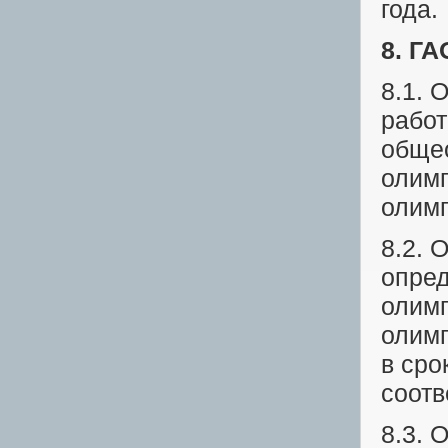
года.
8. Г
8.1. 
работ
общео
олимп
олимп
8.2. 
опред
олимп
олимп
в сро
соотв
8.3. 