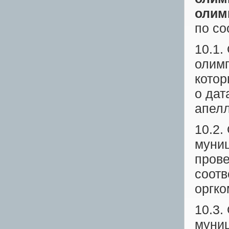
олим
по со
10.1.
олимп
котор
о дат
апелл
10.2.
муниц
прове
соотв
оргко
10.3.
муниц