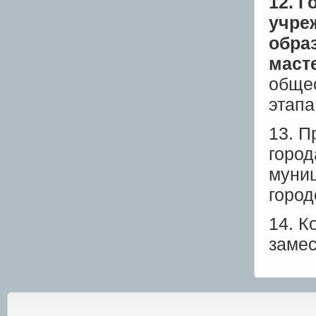
12. 
учре
обра
маст
обще
этапа
13. П
город
муниц
город
14. К
замес