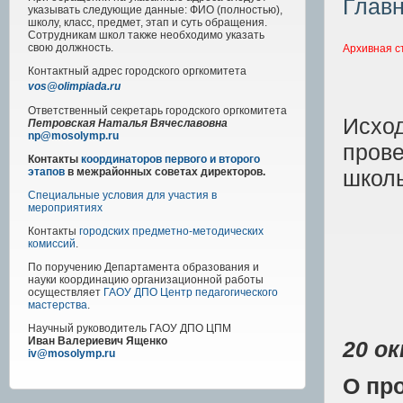
Глав
указывать следующие данные: ФИО (полностью),
школу, класс, предмет, этап и суть обращения.
Сотрудникам школ также необходимо указать
свою должность.
Архивная с
Контактный адрес
городского
оргкомитета
vos@olimpiada.ru
Ответственный секретарь городского оргкомитета
Исхо
Петровская Наталья Вячеславовна
np@mosolymp.ru
пров
Контакты
координаторов первого и второго
школь
этапов
в межрайонных советах директоров.
Специальные условия для участия в
мероприятиях
Контакты
городских предметно-методических
комиссий
.
По поручению Департамента образования и
науки координацию организационной работы
осуществляет
ГАОУ ДПО Центр педагогического
мастерства
.
Научный руководитель
ГАОУ ДПО ЦПМ
Иван Валериевич Ященко
20 о
iv@mosolymp.ru
О
пр