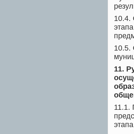
резул
10.4.
этап
предм
10.5.
муниц
11. 
осущ
обра
обще
11.1.
предс
этапа