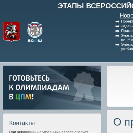
ЭТАПЫ ВСЕРОССИЙ
Ново
Проект
Задани
Приказ
Электр
по 15 
Электр
учебно
О п
Контакты
При обращении на указанные адреса следует