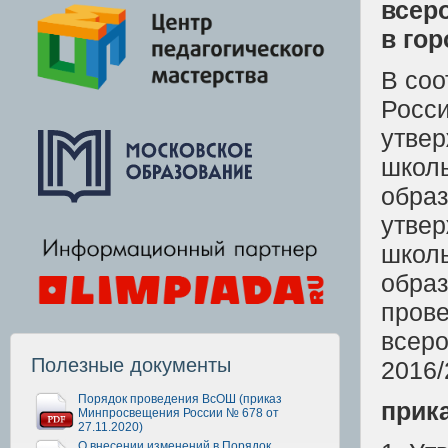
всер
в гор
В соо
Росси
утве
школь
образ
утвер
школь
образ
прове
всеро
Полезные документы
2016/
Порядок проведения ВсОШ (приказ
прик
Минпросвещения России № 678 от
27.11.2020)
О внесении изменений в Порядок