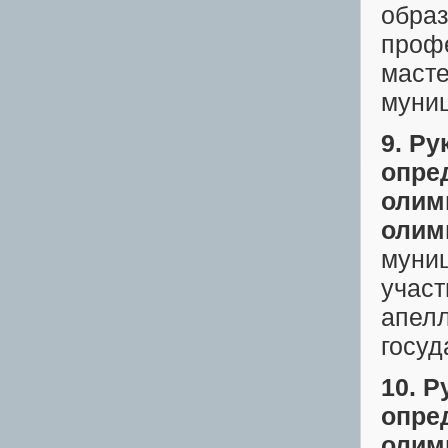
образ
профе
масте
муниц
9. Р
опре
олим
олим
муниц
участ
апелл
госуд
10. 
опре
олим