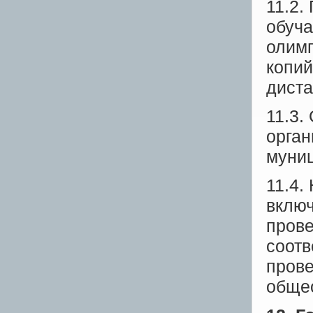
11.2.
обуча
олимп
копий
диста
11.3.
орган
муниц
11.4.
включ
прове
соотв
прове
общео